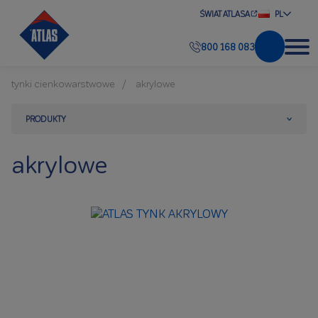
ŚWIAT ATLASA
PL
800 168 083
tynki cienkowarstwowe
akrylowe
PRODUKTY
akrylowe