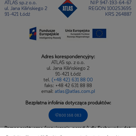
ATLAS sp.z o.o.
NIP 947-193-64-67
ul. Jana Kilińskiego 2
REGON 100253695
91-421 Łódź
KRS 264887
Adres korespondencyjny:
ATLAS sp. z o.o.
ul. Jana Kilińskiego 2
91-421 Łódź
tel.
(+48 42) 631 88 00
faks: +48 42 631 88 88
email:
atlas@atlas.com.pl
Bezpłatna infolinia dotycząca produktów:
800 168 083
Pomoc praktyczna (rozwiązania, porady) dla Fachowców dot.
zastosowań produktów.