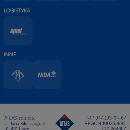
LOGISTYKA
INNE
ATLAS sp.z o.o.
NIP 947-193-64-67
ul. Jana Kilińskiego 2
REGON 100253695
91-421 Łódź
KRS 264887