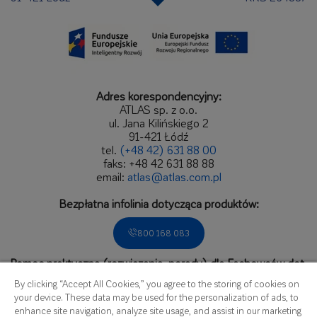
Adres korespondencyjny:
ATLAS sp. z o.o.
ul. Jana Kilińskiego 2
91-421 Łódź
tel.
(+48 42) 631 88 00
faks: +48 42 631 88 88
email:
atlas@atlas.com.pl
Bezpłatna infolinia dotycząca produktów:
800 168 083
Pomoc praktyczna (rozwiązania, porady) dla Fachowców dot.
zastosowań produktów.
By clicking “Accept All Cookies,” you agree to the storing of cookies on
Zadzwoń do Biura Obsługi Fachowca:
your device. These data may be used for the personalization of ads, to
enhance site navigation, analyze site usage, and assist in our marketing