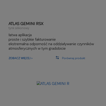
ATLAS GEMINI RSX
tynk silikonowy
łatwa aplikacja
proste i szybkie fakturowanie
ekstremalna odporność na oddziaływanie czynników
atmosferycznych w tym gradobicie
efekt samooczyszczenia elewacji – bardzo wysoka
odporność na zabrudzenia
ZOBACZ WIĘCEJ >
Porównaj produkt
rekomendowany do intensywnych kolorów na elewacji
ekstremalnie wysoka elastyczność
ekstremalnie odporny na uszkodzenia mechaniczne
do 140 J