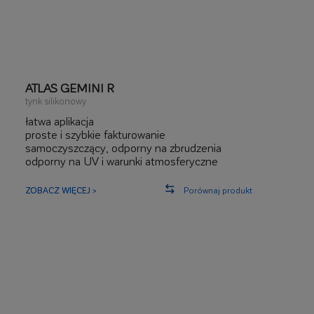
ATLAS GEMINI R
tynk silikonowy
łatwa aplikacja
proste i szybkie fakturowanie
samoczyszczący, odporny na zbrudzenia
odporny na UV i warunki atmosferyczne
odporny na rozwój grzybów, glonów i pleśni
elastyczny
ZOBACZ WIĘCEJ >
Porównaj produkt