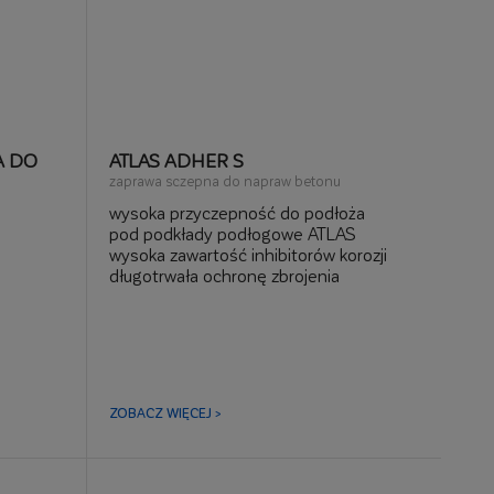
A DO
ATLAS ADHER S
zaprawa sczepna do napraw betonu
wysoka przyczepność do podłoża
pod podkłady podłogowe ATLAS
wysoka zawartość inhibitorów korozji
długotrwała ochronę zbrojenia
bardzo wysoka przyczepność do betonu
i stali
ZOBACZ WIĘCEJ >