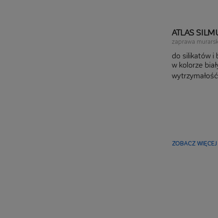
ATLAS SILM
zaprawa murarsk
do silikatów 
w kolorze bia
wytrzymałość
ZOBACZ WIĘCEJ 