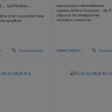
wzmocniona mikrowłóknami
E→ NAPRAWIA→
zawiera drobne kruszywo - do 
odporna na zawilgocenie
nia ścian i posadzek oraz
na białym cemencie
ania spadków
szpachlowanie ścian i sufitów
apraw i uzupełnień tynków,
na typowe podłoża mineralne
murów
ymałość mechaniczna C25
tek po 8 godzinach
ukturalne włóknami 3D
>
Porównaj produkt
ZOBACZ WIĘCEJ >
Porównaj