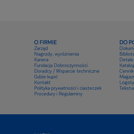
O FIRMIE
DO P
Zarząd
Dokume
Nagrody, wyróżnienia
Bibliot
Kariera
Detale
Fundacja Dobroczynności
Katalog
Doradcy / Wsparcie techniczne
Cennik
Gdzie kupić
Magaz
Kontakt
Logot
Polityka prywatności i ciasteczek
Tekstu
Procedury i Regulaminy