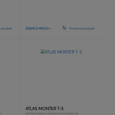
łączy elementy w stabilny trwały mur
 produkt
ZOBACZ WIĘCEJ >
Porównaj produkt
ATLAS MONTER T-5
a
szybkowiążąca zaprawa montażowa