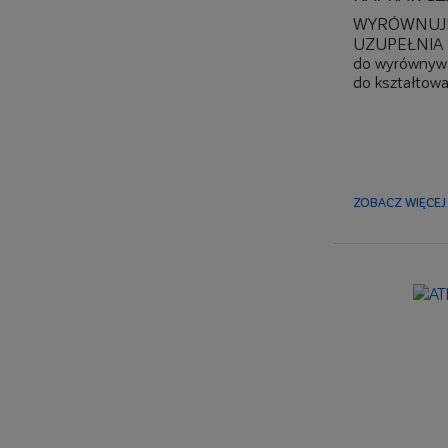
WYRÓWNUJ
UZUPEŁNIA
do wyrównywa
do kształtow
do szybkich n
podkładów, 
wysoka wytrz
F5
układanie pły
zbrojenie str
ZOBACZ WIĘCEJ 