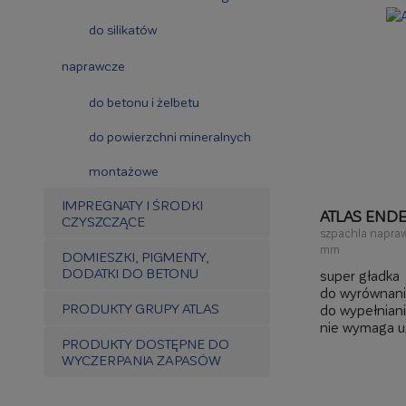
do silikatów
naprawcze
do betonu i żelbetu
do powierzchni mineralnych
montażowe
IMPREGNATY I ŚRODKI
ATLAS ENDE
CZYSZCZĄCE
szpachla napraw
mm
DOMIESZKI, PIGMENTY,
DODATKI DO BETONU
super gładka
do wyrównani
PRODUKTY GRUPY ATLAS
do wypełniani
nie wymaga u
PRODUKTY DOSTĘPNE DO
do aplikacji r
WYCZERPANIA ZAPASÓW
nakładanie w
po 24 h