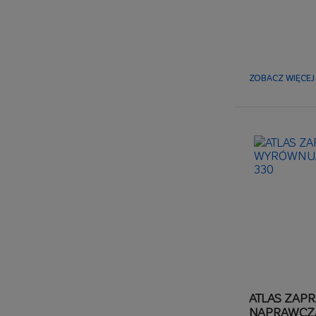
plastyczna, ł
grubość war
do tynkowania
ZOBACZ WIĘCEJ 
ATLAS ZAP
NAPRAWCZA