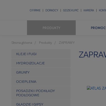
O FIRMIE
DORADCY
GDZIE KUPIĆ
KARIERA
KONT
PRODUKTY
PROMOC
Strona główna
Produkty
ZAPRAWY
ZAPRA
KLEJE I FUGI
HYDROIZOLACJE
GRUNTY
OCIEPLENIA
POSADZKI I PODKŁADY
PODŁOGOWE
GŁADZIE I GIPSY