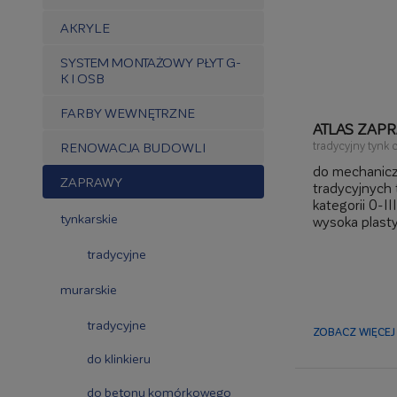
AKRYLE
SYSTEM MONTAŻOWY PŁYT G-
K I OSB
FARBY WEWNĘTRZNE
ATLAS ZAP
tradycyjny tynk 
RENOWACJA BUDOWLI
do mechanic
ZAPRAWY
tradycyjnych
kategorii 0-III
tynkarskie
wysoka plast
zwiększona p
tradycyjne
grubość war
tynkowanie śc
murarskie
tradycyjne
ZOBACZ WIĘCEJ 
do klinkieru
do betonu komórkowego