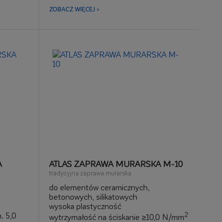
spoiwo do wykonywania mas
ZOBACZ WIĘCEJ >
wyrównawczo-szpachlowych
A
ATLAS ZAPRAWA MURARSKA M-10
tradycyjna zaprawa murarska
do elementów ceramicznych,
betonowych, silikatowych
wysoka plastyczność
. 5,0
2
wytrzymałość na ściskanie ≥10,0 N/mm