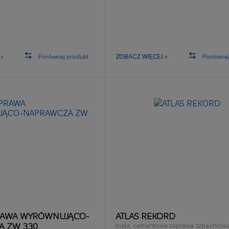
atwa w obróbce
2
N/mm
stwy 6-30 mm
wysoka plastyczność
 ręcznego ścian i sufitów
>
Porównaj produkt
ZOBACZ WIĘCEJ >
Porównaj
RAWA WYRÓWNUJĄCO-
ATLAS REKORD
 ZW 330
biała, cementowa zaprawa szpachlow