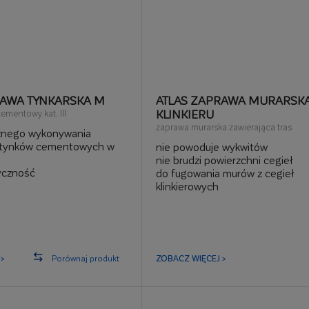
RAWA TYNKARSKA M
ATLAS ZAPRAWA MURARSK
KLINKIERU
cementowy kat. III
zaprawa murarska zawierająca tras
znego wykonywania
 tynków cementowych w
nie powoduje wykwitów
nie brudzi powierzchni cegieł
yczność
do fugowania murów z cegieł
rzyczepność do podłoża
klinkierowych
stwy 6-30 mm
na bazie filtrowanego kruszywa
ian i sufitów
>
Porównaj produkt
ZOBACZ WIĘCEJ >