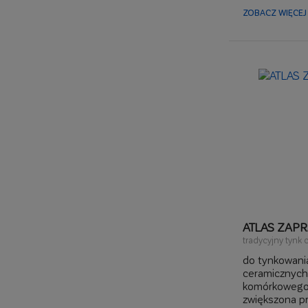
ZOBACZ WIĘCEJ 
ATLAS ZAP
tradycyjny tynk 
do tynkowani
ceramicznych,
komórkowego
zwiększona p