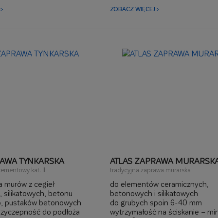
>
ZOBACZ WIĘCEJ >
RAWA TYNKARSKA
ATLAS ZAPRAWA MURARSK
cementowy kat. III
tradycyjna zaprawa murarska
a murów z cegieł
do elementów ceramicznych,
 silikatowych, betonu
betonowych i silikatowych
, pustaków betonowych
do grubych spoin 6-40 mm
rzyczepność do podłoża
wytrzymałość na ściskanie – min