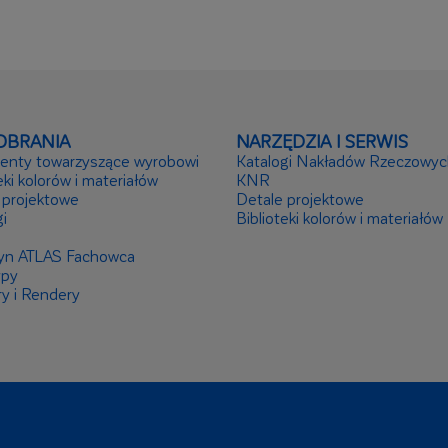
OBRANIA
NARZĘDZIA I SERWIS
nty towarzyszące wyrobowi
Katalogi Nakładów Rzeczowyc
eki kolorów i materiałów
KNR
 projektowe
Detale projektowe
i
Biblioteki kolorów i materiałów
yn ATLAS Fachowca
ypy
ry i Rendery