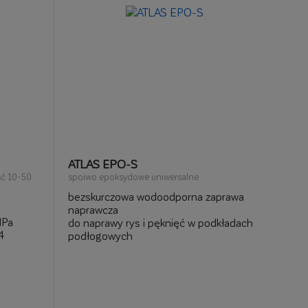
ATLAS EPO-S
ść 10-50
spoiwo epoksydowe uniwersalne
bezskurczowa wodoodporna zaprawa
naprawcza
MPa
do naprawy rys i pęknięć w podkładach
4
podłogowych
grunt w wersji z posypką kwarcową pod
dzinach
podkłady i masy samopoziomujące
ej
do gruntowania z posypką kwarcową
podłoży krytycznych pod płytki
ceramiczne każdego formatu