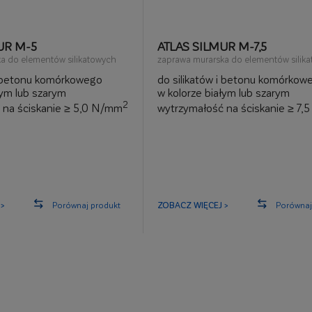
UR M-5
ATLAS SILMUR M-7,5
a do elementów silikatowych
zaprawa murarska do elementów silik
i betonu komórkowego
do silikatów i betonu komórkow
łym lub szarym
w kolorze białym lub szarym
2
 na ściskanie ≥ 5,0 N/mm
wytrzymałość na ściskanie ≥ 7
>
Porównaj produkt
ZOBACZ WIĘCEJ >
Porównaj