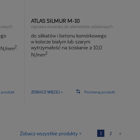
ATLAS SILMUR M-10
atowych
zaprawa murarska do elementów silikatowych
ego
do silikatów i betonu komórkowego
w kolorze białym lub szarym
2
wytrzymałość na ściskanie ≥ 10,0
,5 N/mm
2
N/mm
 produkt
ZOBACZ WIĘCEJ >
Porównaj produkt
Zobacz wszystkie produkty >
1
2
>