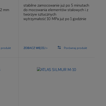
stabilne zamocowanie już po 5 minutach
0,2 mm
do mocowania elementów stalowych i z
tworzyw sztucznych
wytrzymałość 10 MPa już po 1 godzinie
do uszczelnień punktowych przecieków
wody
 produkt
ZOBACZ WIĘCEJ >
Porównaj produkt