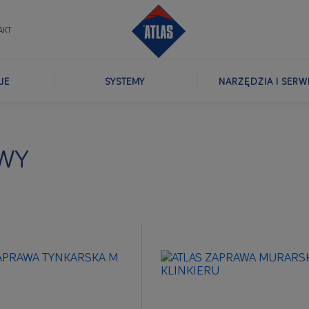
AKT
JE
SYSTEMY
NARZĘDZIA I SERW
WY