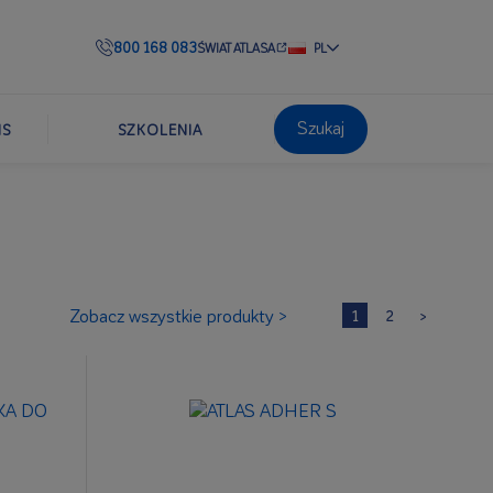
800 168 083
ŚWIAT ATLASA
PL
Szukaj
IS
SZKOLENIA
Zobacz wszystkie produkty >
1
2
>