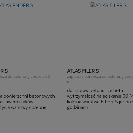
R S
ATLAS FILER S
cza do betonu, grubość 3-10
zaprawa naprawcza do betonu, grubo
mm
do napraw betonu i żelbetu
a powierzchni betonowych
wytrzymałość na ściskanie 60 
a kawern i raków
kolejna warstwa FILER S już po 
życia warstwy sczepnej
godzinach
ęcznej i mechanicznej
warstwa ENDER S już po 24 go
arstwy wykończeniowej już
do aplikacji ręcznej i mechaniczn