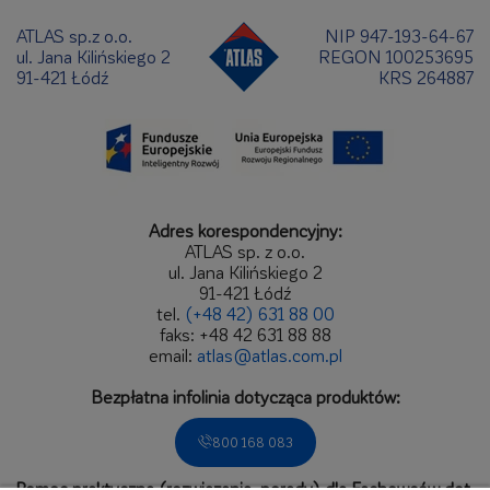
ATLAS sp.z o.o.
NIP 947-193-64-67
ul. Jana Kilińskiego 2
REGON 100253695
91-421 Łódź
KRS 264887
Adres korespondencyjny:
ATLAS sp. z o.o.
ul. Jana Kilińskiego 2
91-421 Łódź
tel.
(+48 42) 631 88 00
faks: +48 42 631 88 88
email:
atlas@atlas.com.pl
Bezpłatna infolinia dotycząca produktów:
800 168 083
Pomoc praktyczna (rozwiązania, porady) dla Fachowców dot.