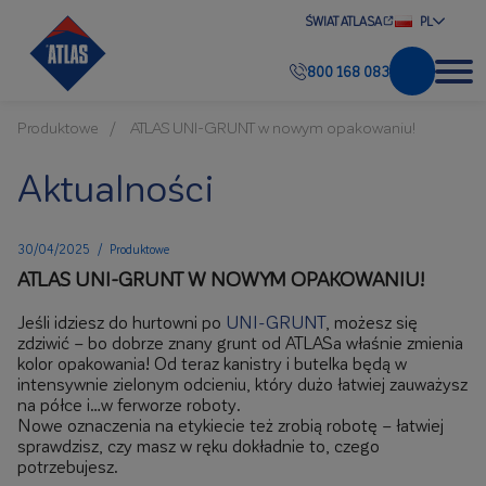
ŚWIAT ATLASA
PL
800 168 083
Produktowe
ATLAS UNI-GRUNT w nowym opakowaniu!
Aktualności
30/04/2025
/
Produktowe
ATLAS UNI-GRUNT W NOWYM OPAKOWANIU!
Jeśli idziesz do hurtowni po
UNI-GRUNT
, możesz się
zdziwić – bo dobrze znany grunt od ATLASa właśnie zmienia
kolor opakowania! Od teraz kanistry i butelka będą w
intensywnie zielonym odcieniu, który dużo łatwiej zauważysz
na półce i…w ferworze roboty.
Nowe oznaczenia na etykiecie też zrobią robotę – łatwiej
sprawdzisz, czy masz w ręku dokładnie to, czego
potrzebujesz.