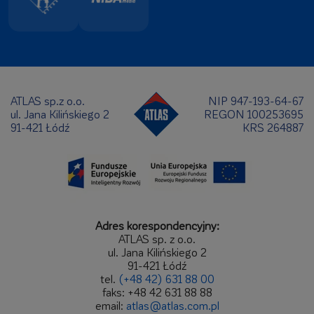
ATLAS sp.z o.o.
NIP 947-193-64-67
ul. Jana Kilińskiego 2
REGON 100253695
91-421 Łódź
KRS 264887
Adres korespondencyjny:
ATLAS sp. z o.o.
ul. Jana Kilińskiego 2
91-421 Łódź
tel.
(+48 42) 631 88 00
faks: +48 42 631 88 88
email:
atlas@atlas.com.pl