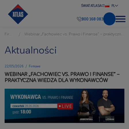
ŚWIAT ATLASA
PL
800 168 083
Firmowe
Webinar „Fachowiec vs. Prawo i Finanse” – praktyczna wiedza dla Wykonawców
Aktualności
22/05/2026
/
Firmowe
WEBINAR „FACHOWIEC VS. PRAWO I FINANSE” –
PRAKTYCZNA WIEDZA DLA WYKONAWCÓW