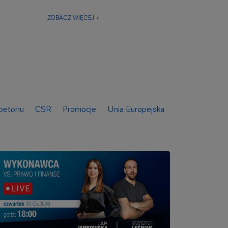
ZOBACZ WIĘCEJ >
ZOBACZ WIĘ
 betonu
CSR
Promocje
Unia Europejska