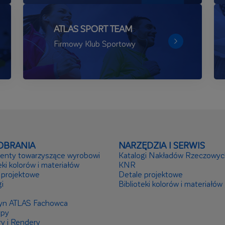
ATLAS SPORT TEAM
Firmowy Klub Sportowy
OBRANIA
NARZĘDZIA I SERWIS
nty towarzyszące wyrobowi
Katalogi Nakładów Rzeczowyc
eki kolorów i materiałów
KNR
 projektowe
Detale projektowe
i
Biblioteki kolorów i materiałów
yn ATLAS Fachowca
ypy
ry i Rendery