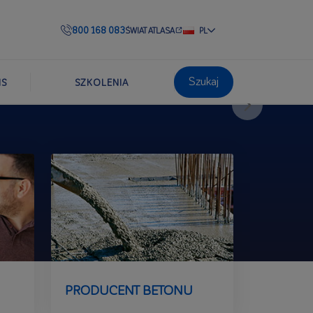
800 168 083
ŚWIAT ATLASA
PL
Szukaj
IS
SZKOLENIA
PRODUCENT BETONU