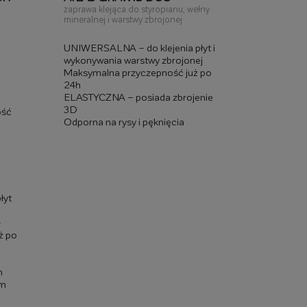
zaprawa klejąca do styropianu, wełny
Biała zapraw
mineralnej i warstwy zbrojonej
wełny minera
UNIWERSALNA – do klejenia płyt i
UNIWERSALN
wykonywania warstwy zbrojonej
wykonywani
Maksymalna przyczepność już po
Na białym 
24h
naprężenia
ELASTYCZNA – posiada zbrojenie
ELASTYCZN
3D
3D
ość
Odporna na rysy i pęknięcia
Odporna na
łyt
–
ż po
m
em