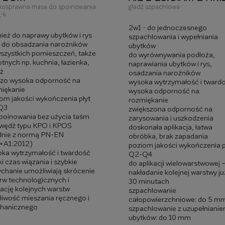
kosprawna masa do spoinowania
gładź szpachlowa
g-k
2w1 - do jednoczesnego
ież do naprawy ubytków i rys
szpachlowania i wypełniania
 do obsadzania narożników
ubytków
szystkich pomieszczeń, także
do wyrównywania podłoża,
otnych np. kuchnia, łazienka,
naprawiania ubytków i rys,
ż
osadzania narożników
dzo wysoka odporność na
wysoka wytrzymałość i tward
iękanie
wysoka odporność na
om jakości wykończenia płyt
rozmiękanie
Q3
zwiększona odporność na
poinowania bez użycia taśm
zarysowania i uszkodzenia
wędź typu KPO i KPOS
doskonała aplikacja, łatwa
dnie z normą PN-EN
obróbka, brak zapadania
+A1:2012)
poziom jakości wykończenia p
ka wytrzymałość i twardość
Q2-Q4
ki czas wiązania i szybkie
do aplikacji wielowarstwowej 
chanie umożliwiają skrócenie
nakładanie kolejnej warstwy ju
rw technologicznych i
30 minutach
kację kolejnych warstw
szpachlowanie
iwość mieszania ręcznego i
całopowierzchniowe: do 5 m
hanicznego
szpachlowanie z uzupełniani
ubytków: do 10 mm