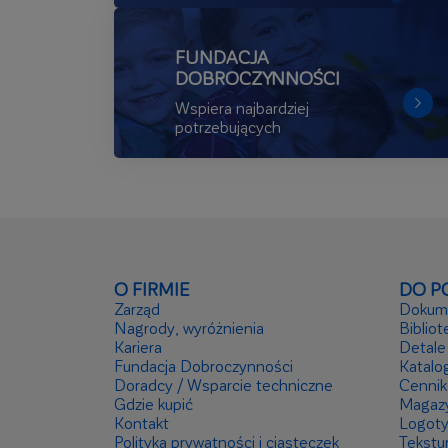
FUNDACJA
DOBROCZYNNOŚCI
Wspiera najbardziej
potrzebujących
O FIRMIE
DO P
Zarząd
Dokume
Nagrody, wyróżnienia
Bibliot
Kariera
Detale
Fundacja Dobroczynności
Katalog
Doradcy / Wsparcie techniczne
Cennik
Gdzie kupić
Magaz
Kontakt
Logot
Polityka prywatności i ciasteczek
Tekstu