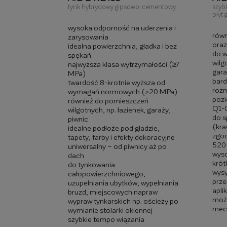
tynk hybrydowy gipsowo-cementowy
szyb
płyt 
wysoka odporność na uderzenia i
równ
zarysowania
oraz
idealna powierzchnia, gładka i bez
do w
spękań
wilg
najwyższa klasa wytrzymałości (≥7
gara
MPa)
bar
twardość 8-krotnie wyższa od
rozm
wymagań normowych (>20 MPa)
pozi
również do pomieszczeń
Q1-
wilgotnych, np. łazienek, garaży,
do s
piwnic
(kra
idealne podłoże pod gładzie,
zgo
tapety, farby i efekty dekoracyjne
520
uniwersalny – od piwnicy aż po
wyso
dach
krót
do tynkowania
wysy
całopowierzchniowego,
prze
uzupełniania ubytków, wypełniania
apli
bruzd, miejscowych napraw
możl
wypraw tynkarskich np. ościeży po
mec
wymianie stolarki okiennej
szybkie tempo wiązania