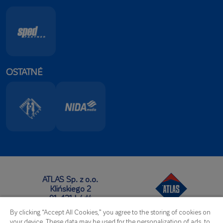
akumulujú a transportujú vodu, pričom udržujú jej
rovnaké množstvo v celej vrstve,
obmedzenie efektu „vtiahnutia” obkladového prvku,
výrazne zlepšenie prevádzkových parametrov,
zvýšenie stability obkladového prvku ihneď po
nalepení na podklad.
OSTATNÉ
ATLAS Sp. z o.o.
Klińskiego 2
91-421 Łódź
Sídlo:
By clicking “Accept All Cookies,” you agree to the storing of cookies on
Telefón:
+48 42 631 88 00
your device. These data may be used for the personalization of ads, to