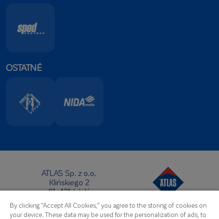
OSTATNÉ
ATLAS Sp. z o.o.
Klińskiego 2
91-421 Łódź
Sídlo:
By clicking “Accept All Cookies,” you agree to the storing of cookies on
Telefón:
+48 42 631 88 00
your device. These data may be used for the personalization of ads, to