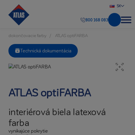
SK
800 168 083
dokončovacie farby
ATLAS optiFARBA
Technická dokumentácia
ATLAS optiFARBA
interiérová biela latexová
farba
vynikajúce pokrytie