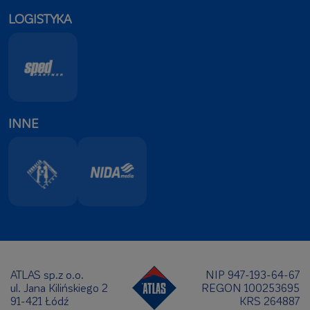
LOGISTYKA
INNE
ATLAS sp.z o.o.
NIP 947-193-64-67
ul. Jana Kilińskiego 2
REGON 100253695
91-421 Łódź
KRS 264887