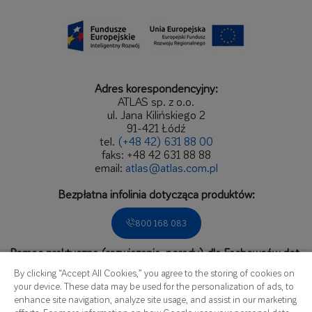
Adres korespondencyjny:
ATLAS sp. z o.o.
ul. Jana Kilińskiego 2
91-421 Łódź
tel.
(+48 42) 631 88 00
faks: +48 42 631 88 88
email:
atlas@atlas.com.pl
Bezpłatna infolinia dotycząca produktów:
800 168 083
Pomoc praktyczna (rozwiązania, porady) dla Fachowców dot.
zastosowań produktów.
By clicking “Accept All Cookies,” you agree to the storing of cookies on
Zadzwoń do Biura Obsługi Fachowca:
your device. These data may be used for the personalization of ads, to
enhance site navigation, analyze site usage, and assist in our marketing
536 166 809