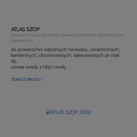
ATLAS SZOP
skoncentrowany środek do usuwania zabrudzeń cementowych i
wapiennych
do powierzchni odpornych na kwasy, ceramicznych,
kamiennych, chromowanych, lakierowanych ze stali
itp.
usuwa osady z rdzy i wody
koncentrat do rozcieńczania
ZOBACZ WIĘCEJ >