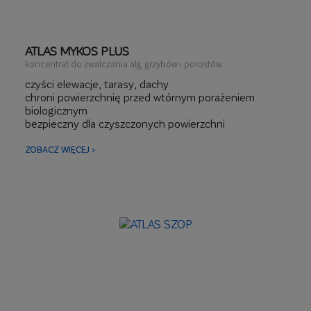
ATLAS MYKOS PLUS
koncentrat do zwalczania alg, grzybów i porostów
czyści elewacje, tarasy, dachy
chroni powierzchnię przed wtórnym porażeniem
biologicznym
bezpieczny dla czyszczonych powierzchni
ZOBACZ WIĘCEJ >