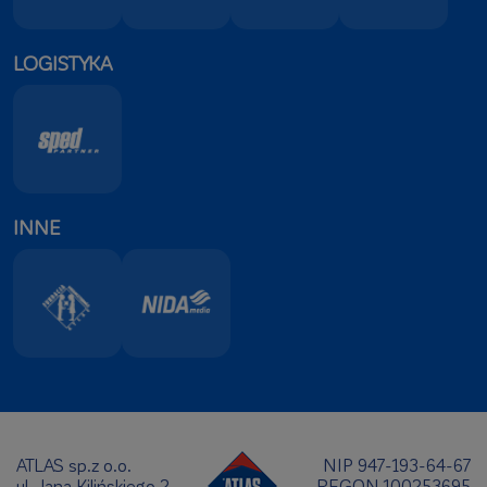
LOGISTYKA
INNE
ATLAS sp.z o.o.
NIP 947-193-64-67
ul. Jana Kilińskiego 2
REGON 100253695