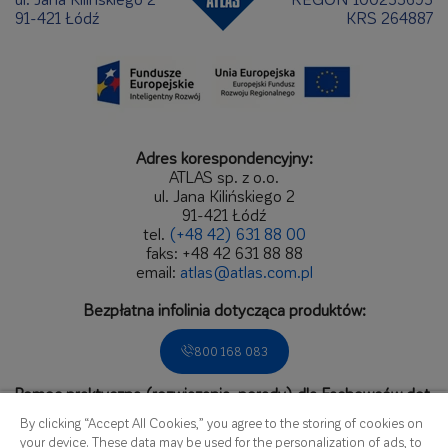
91-421 Łódź
KRS 264887
Adres korespondencyjny:
ATLAS sp. z o.o.
ul. Jana Kilińskiego 2
91-421 Łódź
tel.
(+48 42) 631 88 00
faks: +48 42 631 88 88
email:
atlas@atlas.com.pl
Bezpłatna infolinia dotycząca produktów:
800 168 083
Pomoc praktyczna (rozwiązania, porady) dla Fachowców dot.
zastosowań produktów.
By clicking “Accept All Cookies,” you agree to the storing of cookies on
Zadzwoń do Biura Obsługi Fachowca:
your device. These data may be used for the personalization of ads, to