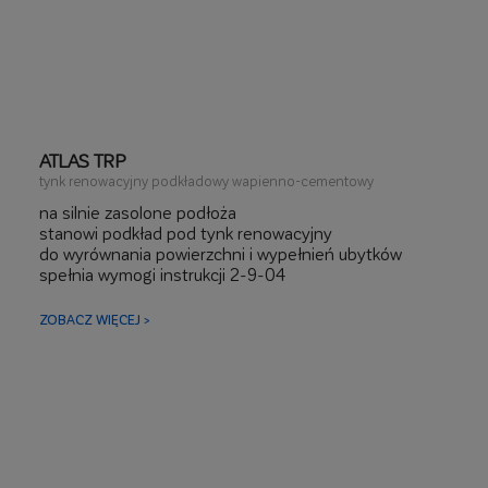
ATLAS TRP
tynk renowacyjny podkładowy wapienno-cementowy
na silnie zasolone podłoża
stanowi podkład pod tynk renowacyjny
do wyrównania powierzchni i wypełnień ubytków
spełnia wymogi instrukcji 2-9-04
skutecznie magazynuje sole
zawiera tras
ZOBACZ WIĘCEJ >
do nakładania ręcznego i mechanicznego