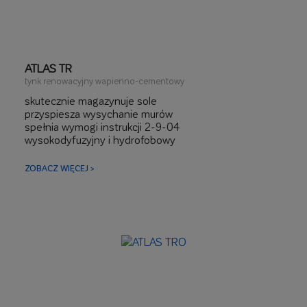
ATLAS TR
tynk renowacyjny wapienno-cementowy
skutecznie magazynuje sole
przyspiesza wysychanie murów
spełnia wymogi instrukcji 2-9-04
wysokodyfuzyjny i hydrofobowy
zawiera tras
do nakładania ręcznego i mechanicznego
ZOBACZ WIĘCEJ >