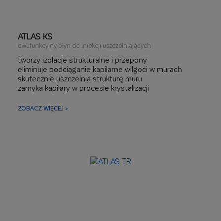
ATLAS KS
dwufunkcyjny płyn do iniekcji uszczelniających
tworzy izolacje strukturalne i przepony
eliminuje podciąganie kapilarne wilgoci w murach
skutecznie uszczelnia strukturę muru
zamyka kapilary w procesie krystalizacji
hydrofobizuje powierzchnię kapilar
wzmacnia podkłady i posadzki mineralne
ZOBACZ WIĘCEJ >