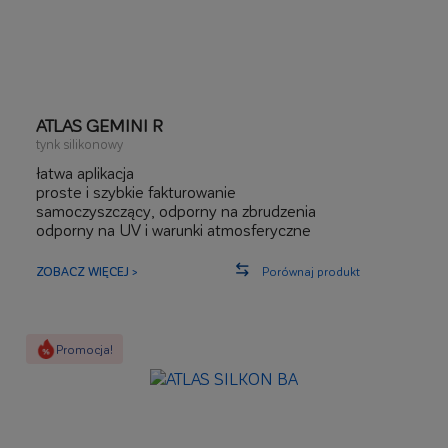
ATLAS GEMINI R
tynk silikonowy
łatwa aplikacja
proste i szybkie fakturowanie
samoczyszczący, odporny na zbrudzenia
odporny na UV i warunki atmosferyczne
odporny na rozwój grzybów, glonów i pleśni
elastyczny
ZOBACZ WIĘCEJ >
Porównaj produkt
Promocja!