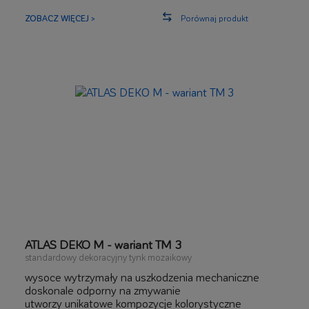
kwarcowych
szeroki zakres zastosowań zewnętrznych i
ZOBACZ WIĘCEJ >
Porównaj produkt
wewnętrznych
ATLAS DEKO M - wariant TM 3
standardowy dekoracyjny tynk mozaikowy
wysoce wytrzymały na uszkodzenia mechaniczne
doskonale odporny na zmywanie
utworzy unikatowe kompozycje kolorystyczne