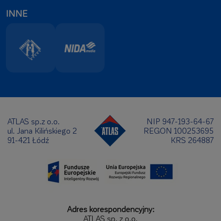
INNE
ATLAS sp.z o.o.
NIP 947-193-64-67
ul. Jana Kilińskiego 2
REGON 100253695
91-421 Łódź
KRS 264887
Adres korespondencyjny:
ATLAS sp. z o.o.