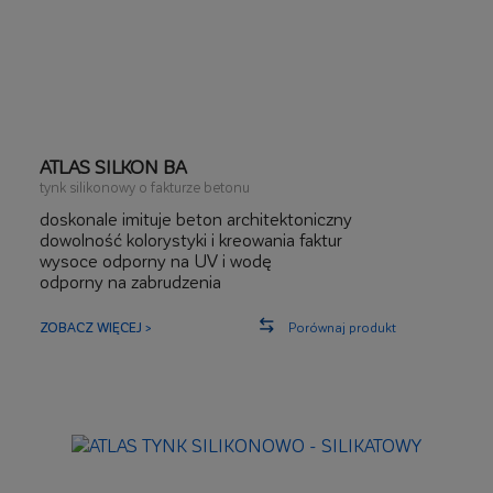
ATLAS SILKON BA
tynk silikonowy o fakturze betonu
doskonale imituje beton architektoniczny
dowolność kolorystyki i kreowania faktur
wysoce odporny na UV i wodę
odporny na zabrudzenia
możliwość aplikacji w strefach mokrych oraz na
płytkach ceramicznych
ZOBACZ WIĘCEJ >
Porównaj produkt