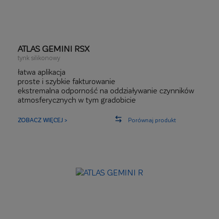
ATLAS GEMINI RSX
tynk silikonowy
łatwa aplikacja
proste i szybkie fakturowanie
ekstremalna odporność na oddziaływanie czynników
atmosferycznych w tym gradobicie
efekt samooczyszczenia elewacji – bardzo wysoka
odporność na zabrudzenia
ZOBACZ WIĘCEJ >
Porównaj produkt
rekomendowany do intensywnych kolorów na elewacji
ekstremalnie wysoka elastyczność
ekstremalnie odporny na uszkodzenia mechaniczne
do 140 J