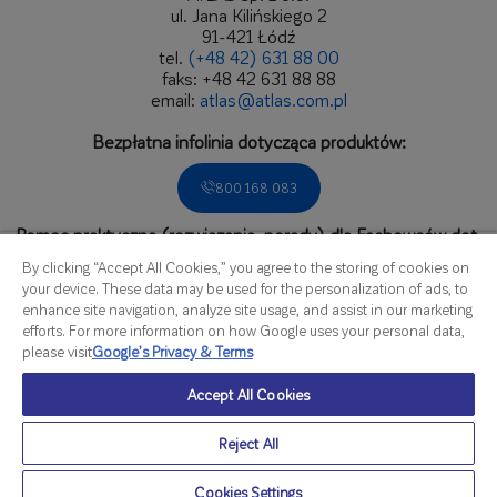
ul. Jana Kilińskiego 2
91-421 Łódź
tel.
(+48 42) 631 88 00
faks: +48 42 631 88 88
email:
atlas@atlas.com.pl
Bezpłatna infolinia dotycząca produktów:
800 168 083
Pomoc praktyczna (rozwiązania, porady) dla Fachowców dot.
zastosowań produktów.
By clicking “Accept All Cookies,” you agree to the storing of cookies on
Zadzwoń do Biura Obsługi Fachowca:
your device. These data may be used for the personalization of ads, to
enhance site navigation, analyze site usage, and assist in our marketing
536 166 809
efforts. For more information on how Google uses your personal data,
please visit
Google’s Privacy & Terms
czynne od poniedziałku do piątku
Accept All Cookies
w godzinach od 8.00 do 16.00
Szczegółowa mapa kontaktów
Reject All
Polityka prywatności i plików cookies ATLAS sp. z
/
© Atlas
o.o. (01.04.2026)
2026
Cookies Settings