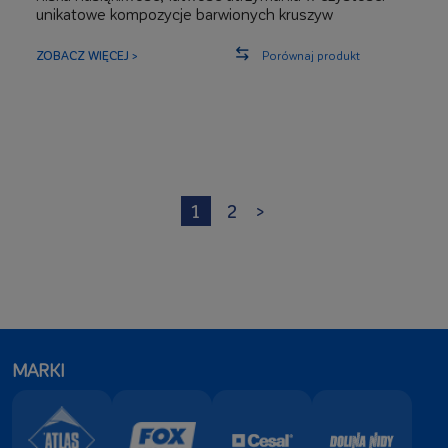
unikatowe kompozycje barwionych kruszyw
kwarcowych
szeroki zakres zastosowań zewnętrznych i
ZOBACZ WIĘCEJ >
Porównaj produkt
wewnętrznych
1
2
>
MARKI