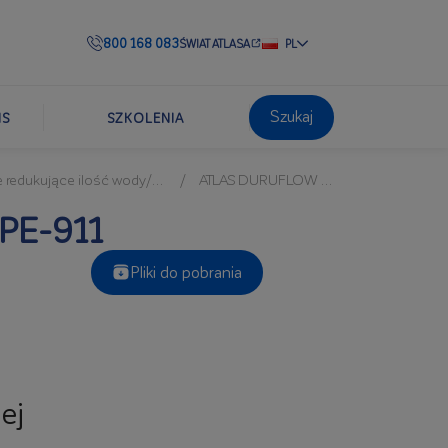
800 168 083
ŚWIAT ATLASA
PL
Szukaj
IS
SZKOLENIA
ujące ilość wody/upłynniające
ATLAS DURUFLOW PE-911
PE-911
Pliki do pobrania
ej