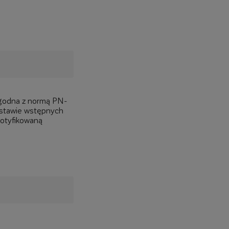
 zgodna z normą PN-
stawie wstępnych
notyfikowaną