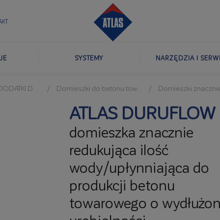
AKT
JE
SYSTEMY
NARZĘDZIA I SERW
KI DO BETONU
Domieszki do betonu towarowego
Domieszki znacznie reduk
ATLAS DURUFLOW 
domieszka znacznie
redukująca ilość
wody/upłynniająca do
produkcji betonu
towarowego o wydłużon