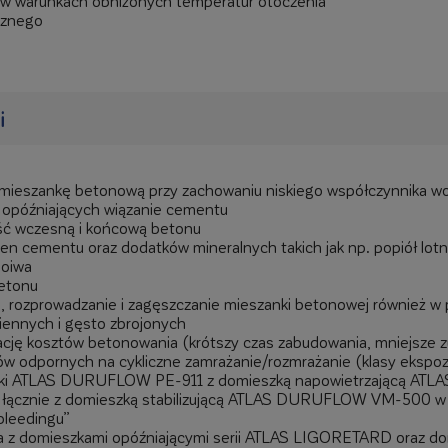
w warunkach obniżonych temperatur otoczenia
cznego
i
a mieszankę betonową przy zachowaniu niskiego współczynnika
 opóźniających wiązanie cementu
ść wczesną i końcową betonu
aren cementu oraz dodatków mineralnych takich jak np. popiół lot
poiwa
betonu
 rozprowadzanie i zagęszczanie mieszanki betonowej również w
ennych i gęsto zbrojonych
ację kosztów betonowania (krótszy czas zabudowania, mniejsze 
w odpornych na cykliczne zamrażanie/rozmrażanie (klasy ekspozy
ki ATLAS DURUFLOW PE-911 z domieszką napowietrzającą ATL
łącznie z domieszką stabilizującą ATLAS DURUFLOW VM-500 w c
bleedingu”
 z domieszkami opóźniającymi serii ATLAS LIGORETARD oraz d