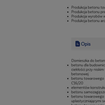
Produkcja betonu t
Produkcja betonu p
Produkcja wyrobów 
Produkcja betonu ar
Opis
Domieszka do betonu
betonu dla budownict
ciekłości przy niski
betonowej
betonu towarowego o 
C16/20
elementów konstrukc
betonu samozagęsz
betonu towarowego w
uplastyczniającymi