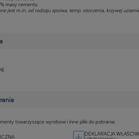
,2% masy cementu
e jest m.in. od rodzaju spoiwa, temp. otoczenia, krzywej uziarni
a
kg
brania
umenty towarzyszące wyrobowi i inne pliki do pobrania:
DEKLARACJA WŁAŚCIW
ICZNA