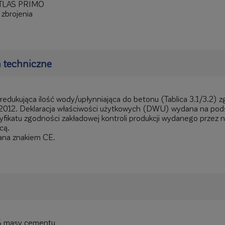
 ATLAS PRIMO
 zbrojenia
 techniczne
redukująca ilość wody/upłynniająca do betonu (Tablica 3.1/3.2)
012. Deklaracja właściwości użytkowych (DWU) wydana na pod
yfikatu zgodności zakładowej kontroli produkcji wydanego przez 
cą.
na znakiem CE.
5% masy cementu