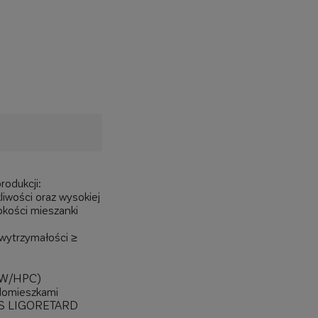
rodukcji:
liwości oraz wysokiej
pkości mieszanki
 wytrzymałości ≥
BWW/HPC)
domieszkami
TLAS LIGORETARD