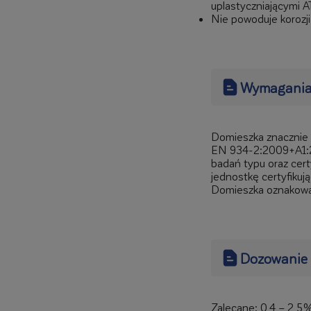
uplastyczniającymi
Nie powoduje korozji
Wymagania
Domieszka znacznie 
EN 934-2:2009+A1:2
badań typu oraz cert
jednostkę certyfikują
Domieszka oznakowa
Dozowanie
Zalecane: 0,4 – 2,