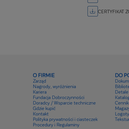
CERTYFIKAT 
O FIRMIE
DO P
Zarząd
Dokume
Nagrody, wyróżnienia
Bibliot
Kariera
Detale
Fundacja Dobroczynności
Katalog
Doradcy / Wsparcie techniczne
Cennik
Gdzie kupić
Magaz
Kontakt
Logot
Polityka prywatności i ciasteczek
Tekstu
Procedury i Regulaminy