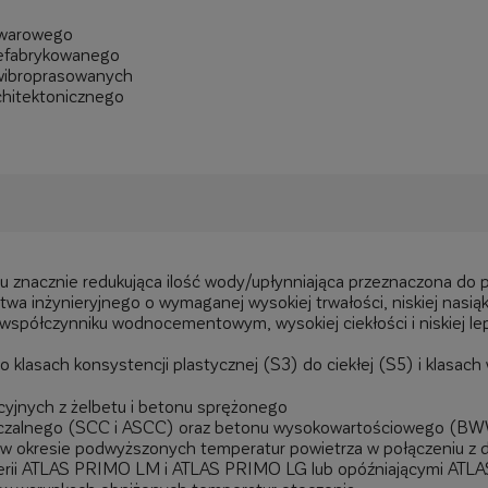
owarowego
refabrykowanego
wibroprasowanych
chitektonicznego
 znacznie redukująca ilość wody/upłynniająca przeznaczona do p
wa inżynieryjnego o wymaganej wysokiej trwałości, niskiej nasiąk
m współczynniku wodnocementowym, wysokiej ciekłości i niskiej le
klasach konsystencji plastycznej (S3) do ciekłej (S5) i klasach
yjnych z żelbetu i betonu sprężonego
czalnego (SCC i ASCC) oraz betonu wysokowartościowego (
 okresie podwyższonych temperatur powietrza w połączeniu z 
 serii ATLAS PRIMO LM i ATLAS PRIMO LG lub opóźniającymi A