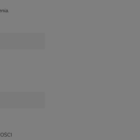
enia.
OŚCI