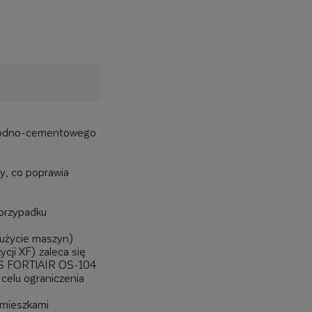
 wodno-cementowego
ny, co poprawia
 przypadku
zużycie maszyn)
cji XF) zaleca się
AS FORTIAIR OS-104
elu ograniczenia
omieszkami