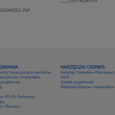
UŻYTKOWYCH
ZGODNOŚCI ZKP
OBRANIA
NARZĘDZIA I SERWIS
nty towarzyszące wyrobowi
Katalogi Nakładów Rzeczowyc
eki kolorów i materiałów
KNR
 projektowe
Detale projektowe
i
Biblioteki kolorów i materiałów
yn ATLAS Fachowca
ypy
ry i Rendery