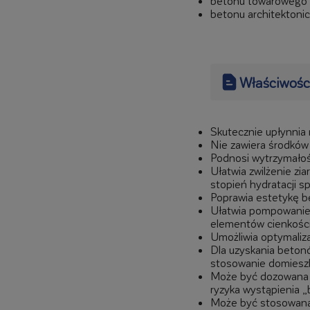
betonu towarowego 
betonu architektoni
Właściwośc
Skutecznie upłynni
Nie zawiera środków
Podnosi wytrzymało
Ułatwia zwilżenie zi
stopień hydratacji s
Poprawia estetykę 
Ułatwia pompowanie,
elementów cienkości
Umożliwia optymaliz
Dla uzyskania betonó
stosowanie domiesz
Może być dozowana 
ryzyka wystąpienia „
Może być stosowana