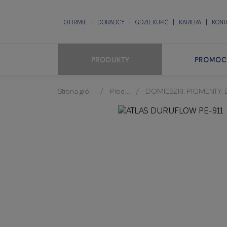
O FIRMIE
DORADCY
GDZIE KUPIĆ
KARIERA
KONT
PRODUKTY
PROMOC
Strona główna
Produkty
DOMIESZKI, PIGMENTY, DODAT